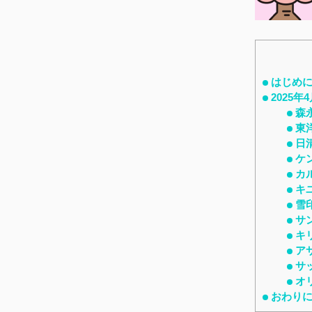
はじめ
2025
森
東
日
ケ
カ
キ
雪
サ
キ
ア
サ
オ
おわり