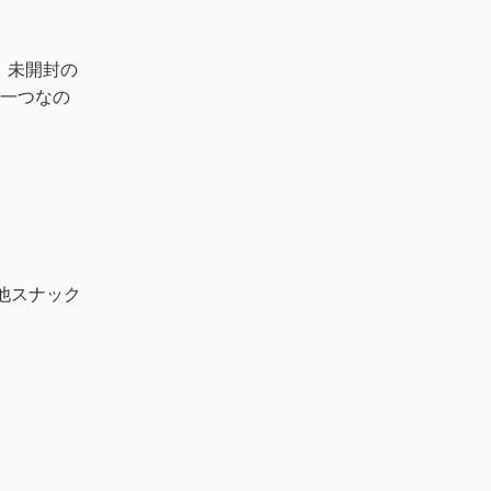
、未開封の
の一つなの
他スナック