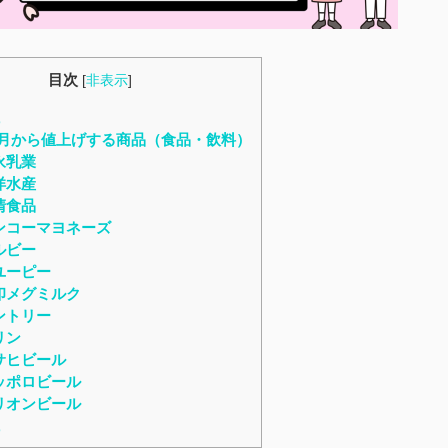
目次
[
非表示
]
に
年4月から値上げする商品（食品・飲料）
永乳業
洋水産
清食品
ンコーマヨネーズ
ルビー
ユーピー
印メグミルク
ントリー
リン
サヒビール
ッポロビール
リオンビール
に