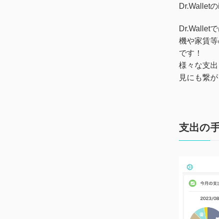
Dr.Wal
Dr.Wa
機や家賃等
です！
様々な支出
見にも繋が
支出の