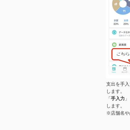
支出を手入
します。
「
手入力
」
します。
※店舗名や