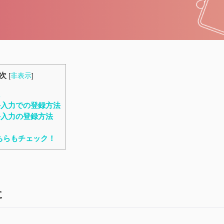
次
[
非表示
]
に
手入力での登録方法
手入力の登録方法
ちらもチェック！
に